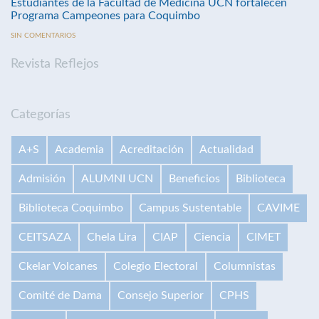
Estudiantes de la Facultad de Medicina UCN fortalecen
Programa Campeones para Coquimbo
SIN COMENTARIOS
Revista Reflejos
Categorías
A+S
Academia
Acreditación
Actualidad
Admisión
ALUMNI UCN
Beneficios
Biblioteca
Biblioteca Coquimbo
Campus Sustentable
CAVIME
CEITSAZA
Chela Lira
CIAP
Ciencia
CIMET
Ckelar Volcanes
Colegio Electoral
Columnistas
Comité de Dama
Consejo Superior
CPHS