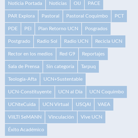
Noticia Portada
Noticias
OIJ
PACE
PAR Explora
Pastoral
Pastoral Coquimbo
PCT
PDE
PEI
Plan Retorno UCN
Posgrados
Postgrado
Radio Sol
Radio UCN
Recicla UCN
Rector en los medios
Red G9
Reportajes
Sala de Prensa
Sin categoría
Tarpuq
Teología-Afta
UCN+Sustentable
UCN-Constituyente
UCN al Día
UCN Coquimbo
UCNteCuida
UCN Virtual
USQAI
VAEA
VilLTI SeMANN
Vinculación
Vive UCN
Éxito Académico