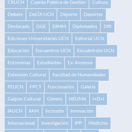
CRUCH
Cuenta Pública de Gestión
Cultura
Debate
DeLTA UCN
Deporte
Deportes
Destacado
DGE
DIMM
Diplomados
DRI
Ediciones Universitarias UCN
Editorial UCN
Educación
Encuentros UCN
Encuéntrate UCN
Entrevistas
Estudiantes
Ex-Alumnos
Extensión Cultural
Facultad de Humanidades
FEUCN
FPCT
Funcionarios
Galería
Galpón Cultural
Género
HEUMA
I+D+i
IAUCN
IIAM
Inclusión
Innovación
Internacional
Investigación
IPP
Medicina