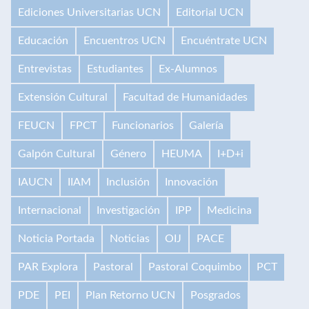
Ediciones Universitarias UCN
Editorial UCN
Educación
Encuentros UCN
Encuéntrate UCN
Entrevistas
Estudiantes
Ex-Alumnos
Extensión Cultural
Facultad de Humanidades
FEUCN
FPCT
Funcionarios
Galería
Galpón Cultural
Género
HEUMA
I+D+i
IAUCN
IIAM
Inclusión
Innovación
Internacional
Investigación
IPP
Medicina
Noticia Portada
Noticias
OIJ
PACE
PAR Explora
Pastoral
Pastoral Coquimbo
PCT
PDE
PEI
Plan Retorno UCN
Posgrados