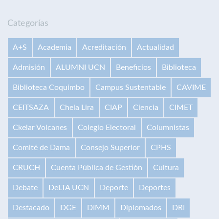
Categorías
A+S
Academia
Acreditación
Actualidad
Admisión
ALUMNI UCN
Beneficios
Biblioteca
Biblioteca Coquimbo
Campus Sustentable
CAVIME
CEITSAZA
Chela Lira
CIAP
Ciencia
CIMET
Ckelar Volcanes
Colegio Electoral
Columnistas
Comité de Dama
Consejo Superior
CPHS
CRUCH
Cuenta Pública de Gestión
Cultura
Debate
DeLTA UCN
Deporte
Deportes
Destacado
DGE
DIMM
Diplomados
DRI