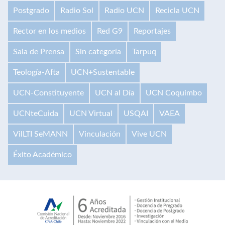
Postgrado
Radio Sol
Radio UCN
Recicla UCN
Rector en los medios
Red G9
Reportajes
Sala de Prensa
Sin categoría
Tarpuq
Teología-Afta
UCN+Sustentable
UCN-Constituyente
UCN al Día
UCN Coquimbo
UCNteCuida
UCN Virtual
USQAI
VAEA
VilLTI SeMANN
Vinculación
Vive UCN
Éxito Académico