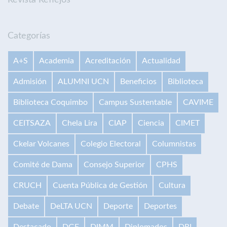
Categorías
A+S
Academia
Acreditación
Actualidad
Admisión
ALUMNI UCN
Beneficios
Biblioteca
Biblioteca Coquimbo
Campus Sustentable
CAVIME
CEITSAZA
Chela Lira
CIAP
Ciencia
CIMET
Ckelar Volcanes
Colegio Electoral
Columnistas
Comité de Dama
Consejo Superior
CPHS
CRUCH
Cuenta Pública de Gestión
Cultura
Debate
DeLTA UCN
Deporte
Deportes
Destacado
DGE
DIMM
Diplomados
DRI