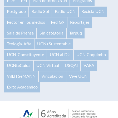
PDE
PEI
Plan Retorno UCN
Posgrados
Postgrado
Radio Sol
Radio UCN
Recicla UCN
Rector en los medios
Red G9
Reportajes
Sala de Prensa
Sin categoría
Tarpuq
Teología-Afta
UCN+Sustentable
UCN-Constituyente
UCN al Día
UCN Coquimbo
UCNteCuida
UCN Virtual
USQAI
VAEA
VilLTI SeMANN
Vinculación
Vive UCN
Éxito Académico