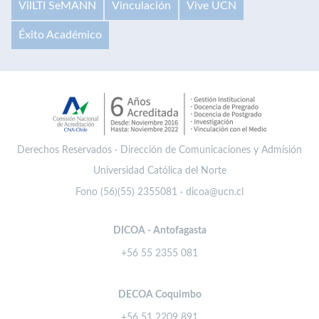
VilLTI SeMANN
Vinculación
Vive UCN
Éxito Académico
Derechos Reservados · Dirección de Comunicaciones y Admisión
Universidad Católica del Norte
Fono (56)(55) 2355081 · dicoa@ucn.cl
DICOA - Antofagasta
+56 55 2355 081
DECOA Coquimbo
+56 51 2209 891