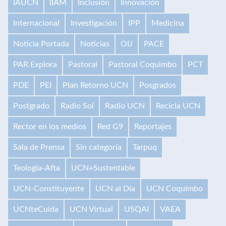
IAUCN
IIAM
Inclusión
Innovación
Internacional
Investigación
IPP
Medicina
Noticia Portada
Noticias
OIJ
PACE
PAR Explora
Pastoral
Pastoral Coquimbo
PCT
PDE
PEI
Plan Retorno UCN
Posgrados
Postgrado
Radio Sol
Radio UCN
Recicla UCN
Rector en los medios
Red G9
Reportajes
Sala de Prensa
Sin categoría
Tarpuq
Teología-Afta
UCN+Sustentable
UCN-Constituyente
UCN al Día
UCN Coquimbo
UCNteCuida
UCN Virtual
USQAI
VAEA