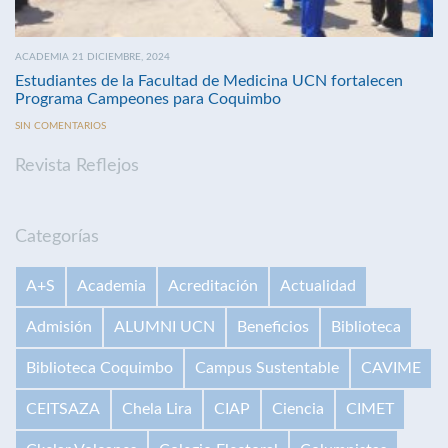
ACADEMIA 21 DICIEMBRE, 2024
Estudiantes de la Facultad de Medicina UCN fortalecen
Programa Campeones para Coquimbo
SIN COMENTARIOS
Revista Reflejos
Categorías
A+S
Academia
Acreditación
Actualidad
Admisión
ALUMNI UCN
Beneficios
Biblioteca
Biblioteca Coquimbo
Campus Sustentable
CAVIME
CEITSAZA
Chela Lira
CIAP
Ciencia
CIMET