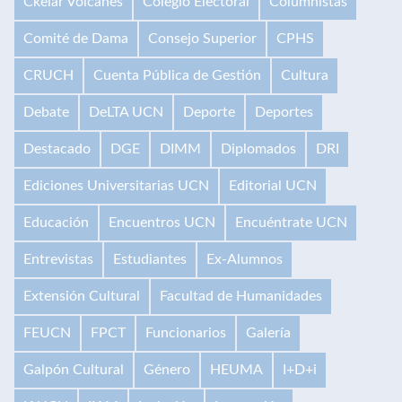
Ckelar Volcanes
Colegio Electoral
Columnistas
Comité de Dama
Consejo Superior
CPHS
CRUCH
Cuenta Pública de Gestión
Cultura
Debate
DeLTA UCN
Deporte
Deportes
Destacado
DGE
DIMM
Diplomados
DRI
Ediciones Universitarias UCN
Editorial UCN
Educación
Encuentros UCN
Encuéntrate UCN
Entrevistas
Estudiantes
Ex-Alumnos
Extensión Cultural
Facultad de Humanidades
FEUCN
FPCT
Funcionarios
Galería
Galpón Cultural
Género
HEUMA
I+D+i