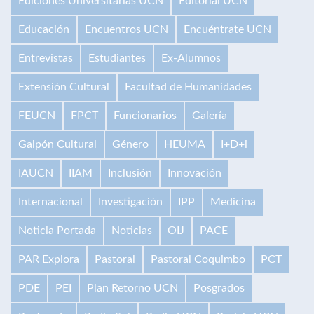
Ediciones Universitarias UCN
Editorial UCN
Educación
Encuentros UCN
Encuéntrate UCN
Entrevistas
Estudiantes
Ex-Alumnos
Extensión Cultural
Facultad de Humanidades
FEUCN
FPCT
Funcionarios
Galería
Galpón Cultural
Género
HEUMA
I+D+i
IAUCN
IIAM
Inclusión
Innovación
Internacional
Investigación
IPP
Medicina
Noticia Portada
Noticias
OIJ
PACE
PAR Explora
Pastoral
Pastoral Coquimbo
PCT
PDE
PEI
Plan Retorno UCN
Posgrados