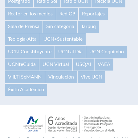
Postgrado
Radio Sol
Radio UCN
Recicla UCN
Rector en los medios
Red G9
Reportajes
Sala de Prensa
Sin categoría
Tarpuq
Teología-Afta
UCN+Sustentable
UCN-Constituyente
UCN al Día
UCN Coquimbo
UCNteCuida
UCN Virtual
USQAI
VAEA
VilLTI SeMANN
Vinculación
Vive UCN
Éxito Académico