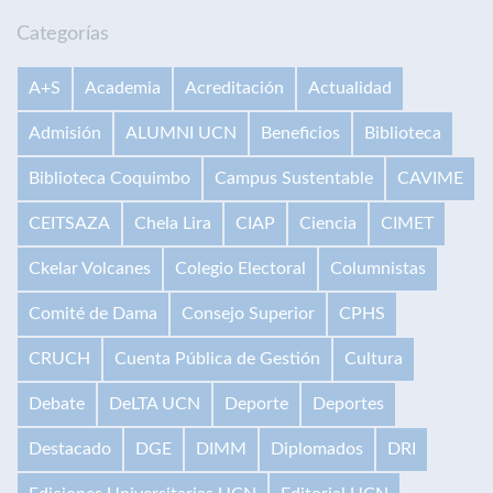
Categorías
A+S
Academia
Acreditación
Actualidad
Admisión
ALUMNI UCN
Beneficios
Biblioteca
Biblioteca Coquimbo
Campus Sustentable
CAVIME
CEITSAZA
Chela Lira
CIAP
Ciencia
CIMET
Ckelar Volcanes
Colegio Electoral
Columnistas
Comité de Dama
Consejo Superior
CPHS
CRUCH
Cuenta Pública de Gestión
Cultura
Debate
DeLTA UCN
Deporte
Deportes
Destacado
DGE
DIMM
Diplomados
DRI