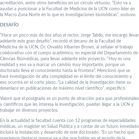
acreditación, entre otros beneficios en un círculo virtuoso. “Esto va a
ayudar a posicionar a la Facultad de Medicina de la UCN como líder en
la Macro Zona Norte en lo que es investigaciones biomédicas”, sostuvo.
DESAFÍO
“Hace un poco más de dos años el rector, Jorge Tabilo, me encargó llevar
adelante este gran desafío”, recordó el decano de la Facultad de
Medicina de la UCN, Dr. Osvaldo Iribarren Brown, al señalar el trabajo
colaborativo con el cuerpo académico, en especial del Departamento de
Ciencias Biomédicas, para llevar adelante este proyecto. “Hoy es una
realidad y eso va a marcar un cambio muy importante, porque un
doctorado lleva el conocimiento hasta la frontera”. Mencionó que se
hará investigación de alta complejidad en el límite del conocimiento y
eso ocurrirá en el corto plazo. “La calidad de la investigación tiene su
desenlace en publicaciones de máximo nivel científico”, especificó.
Valoró que el postgrado es un punto de atracción para que profesionales
y científicos que les interesa la investigación, puedan llegar a la UCN y
trabajar en diversos proyectos.
En la actualidad la facultad cuenta con 12 programas de especialidades
médicas, un magíster en Salud Pública y a contar de un futuro inmediato
incluirá la instalación y desarrollo de este doctorado. “Es un hecho que
queríamos destacar porque va a dar que hablar en el mundo de la