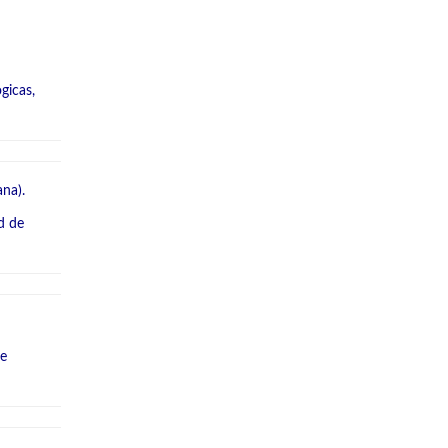
gicas,
na).
d de
de