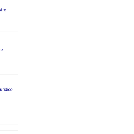
stro
de
urídico