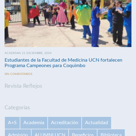
ACADEMIA 21 DICIEMBRE, 2024
Estudiantes de la Facultad de Medicina UCN fortalecen
Programa Campeones para Coquimbo
SIN COMENTARIOS
Revista Reflejos
Categorías
A+S
Academia
Acreditación
Actualidad
Admisión
ALUMNI UCN
Beneficios
Biblioteca