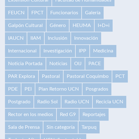
FEUCN
FPCT
Funcionarios
Galería
Galpón Cultural
Género
HEUMA
I+D+i
IAUCN
IIAM
Inclusión
Innovación
Internacional
Investigación
IPP
Medicina
Noticia Portada
Noticias
OIJ
PACE
PAR Explora
Pastoral
Pastoral Coquimbo
PCT
PDE
PEI
Plan Retorno UCN
Posgrados
Postgrado
Radio Sol
Radio UCN
Recicla UCN
Rector en los medios
Red G9
Reportajes
Sala de Prensa
Sin categoría
Tarpuq