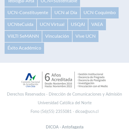
Teología-Afta
UCN+Sustentable
UCN-Constituyente
UCN al Día
UCN Coquimbo
UCNteCuida
UCN Virtual
USQAI
VAEA
VilLTI SeMANN
Vinculación
Vive UCN
Éxito Académico
Derechos Reservados · Dirección de Comunicaciones y Admisión
Universidad Católica del Norte
Fono (56)(55) 2355081 · dicoa@ucn.cl
DICOA - Antofagasta