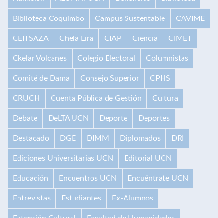
Biblioteca Coquimbo
Campus Sustentable
CAVIME
CEITSAZA
Chela Lira
CIAP
Ciencia
CIMET
Ckelar Volcanes
Colegio Electoral
Columnistas
Comité de Dama
Consejo Superior
CPHS
CRUCH
Cuenta Pública de Gestión
Cultura
Debate
DeLTA UCN
Deporte
Deportes
Destacado
DGE
DIMM
Diplomados
DRI
Ediciones Universitarias UCN
Editorial UCN
Educación
Encuentros UCN
Encuéntrate UCN
Entrevistas
Estudiantes
Ex-Alumnos
Extensión Cultural
Facultad de Humanidades