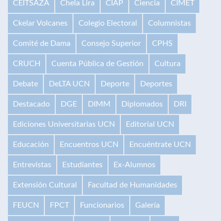
CEITSAZA
Chela Lira
CIAP
Ciencia
CIMET
Ckelar Volcanes
Colegio Electoral
Columnistas
Comité de Dama
Consejo Superior
CPHS
CRUCH
Cuenta Pública de Gestión
Cultura
Debate
DeLTA UCN
Deporte
Deportes
Destacado
DGE
DIMM
Diplomados
DRI
Ediciones Universitarias UCN
Editorial UCN
Educación
Encuentros UCN
Encuéntrate UCN
Entrevistas
Estudiantes
Ex-Alumnos
Extensión Cultural
Facultad de Humanidades
FEUCN
FPCT
Funcionarios
Galería