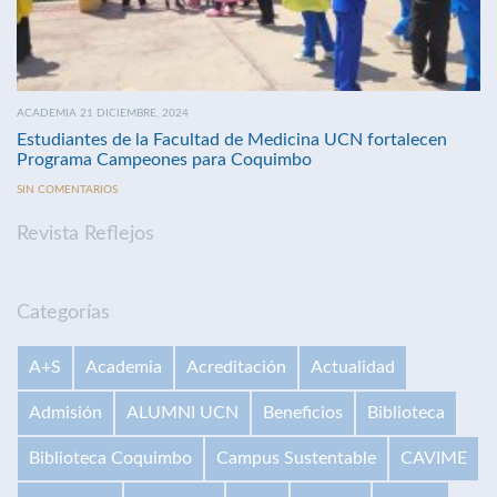
ACADEMIA 21 DICIEMBRE, 2024
Estudiantes de la Facultad de Medicina UCN fortalecen
Programa Campeones para Coquimbo
SIN COMENTARIOS
Revista Reflejos
Categorías
A+S
Academia
Acreditación
Actualidad
Admisión
ALUMNI UCN
Beneficios
Biblioteca
Biblioteca Coquimbo
Campus Sustentable
CAVIME