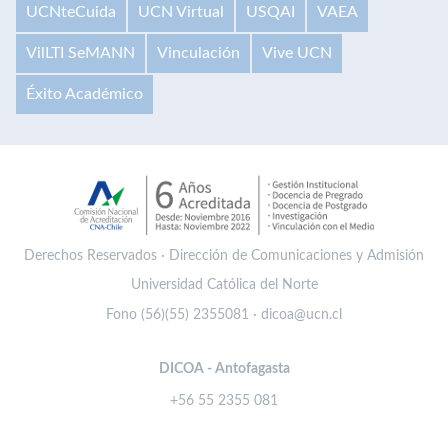
UCNteCuida
UCN Virtual
USQAI
VAEA
VilLTI SeMANN
Vinculación
Vive UCN
Éxito Académico
Derechos Reservados · Dirección de Comunicaciones y Admisión
Universidad Católica del Norte
Fono (56)(55) 2355081 · dicoa@ucn.cl
DICOA - Antofagasta
+56 55 2355 081