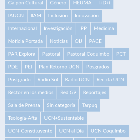
Galpón Cultural
Género
HEUMA
I+D+i
IAUCN
IIAM
Inclusión
Innovación
Internacional
Investigación
IPP
Medicina
Noticia Portada
Noticias
OIJ
PACE
PAR Explora
Pastoral
Pastoral Coquimbo
PCT
PDE
PEI
Plan Retorno UCN
Posgrados
Postgrado
Radio Sol
Radio UCN
Recicla UCN
Rector en los medios
Red G9
Reportajes
Sala de Prensa
Sin categoría
Tarpuq
Teología-Afta
UCN+Sustentable
UCN-Constituyente
UCN al Día
UCN Coquimbo