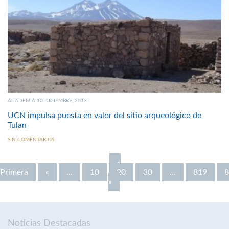
ACADEMIA 10 DICIEMBRE, 2013
UCN impulsa puesta en valor del sitio arqueológico de
Tulan
SIN COMENTARIOS
«
Primera
«
...
10
20
30
...
819
8
»
Noticias Destacadas