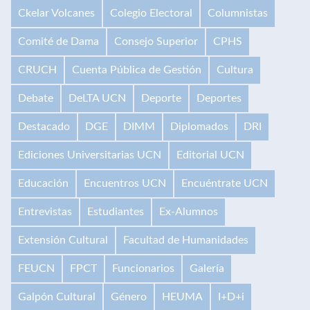
Ckelar Volcanes
Colegio Electoral
Columnistas
Comité de Dama
Consejo Superior
CPHS
CRUCH
Cuenta Pública de Gestión
Cultura
Debate
DeLTA UCN
Deporte
Deportes
Destacado
DGE
DIMM
Diplomados
DRI
Ediciones Universitarias UCN
Editorial UCN
Educación
Encuentros UCN
Encuéntrate UCN
Entrevistas
Estudiantes
Ex-Alumnos
Extensión Cultural
Facultad de Humanidades
FEUCN
FPCT
Funcionarios
Galería
Galpón Cultural
Género
HEUMA
I+D+i