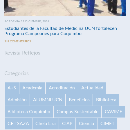
ACADEMIA 21 DICIEMBRE, 2024
Estudiantes de la Facultad de Medicina UCN fortalecen
Programa Campeones para Coquimbo
SIN COMENTARIOS
Revista Reflejos
Categorías
A+S
Academia
Acreditación
Actualidad
Admisión
ALUMNI UCN
Beneficios
Biblioteca
Biblioteca Coquimbo
Campus Sustentable
CAVIME
CEITSAZA
Chela Lira
CIAP
Ciencia
CIMET