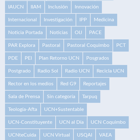
IAUCN
IIAM
Inclusión
Innovación
Internacional
Investigación
IPP
Medicina
Noticia Portada
Noticias
OIJ
PACE
PAR Explora
Pastoral
Pastoral Coquimbo
PCT
PDE
PEI
Plan Retorno UCN
Posgrados
Postgrado
Radio Sol
Radio UCN
Recicla UCN
Rector en los medios
Red G9
Reportajes
Sala de Prensa
Sin categoría
Tarpuq
Teología-Afta
UCN+Sustentable
UCN-Constituyente
UCN al Día
UCN Coquimbo
UCNteCuida
UCN Virtual
USQAI
VAEA