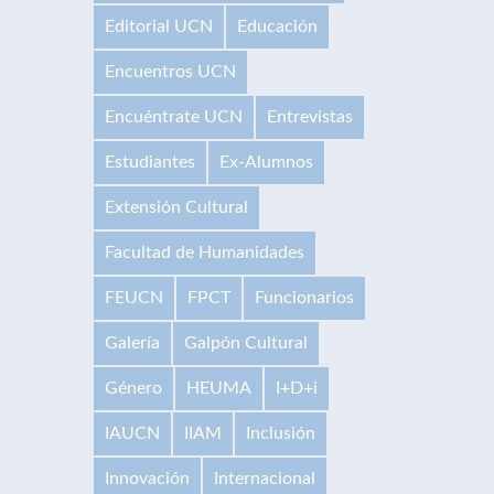
Editorial UCN
Educación
Encuentros UCN
Encuéntrate UCN
Entrevistas
Estudiantes
Ex-Alumnos
Extensión Cultural
Facultad de Humanidades
FEUCN
FPCT
Funcionarios
Galería
Galpón Cultural
Género
HEUMA
I+D+i
IAUCN
IIAM
Inclusión
Innovación
Internacional