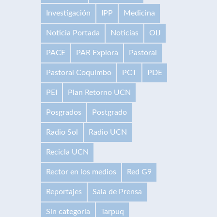
Investigación
IPP
Medicina
Noticia Portada
Noticias
OIJ
PACE
PAR Explora
Pastoral
Pastoral Coquimbo
PCT
PDE
PEI
Plan Retorno UCN
Posgrados
Postgrado
Radio Sol
Radio UCN
Recicla UCN
Rector en los medios
Red G9
Reportajes
Sala de Prensa
Sin categoría
Tarpuq