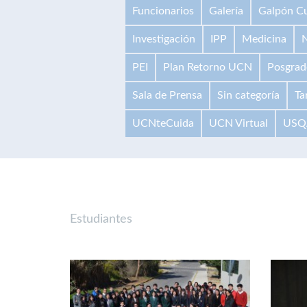
Funcionarios
Galería
Galpón Cu
Investigación
IPP
Medicina
N
PEI
Plan Retorno UCN
Posgrad
Sala de Prensa
Sin categoría
Ta
UCNteCuida
UCN Virtual
USQ
Estudiantes