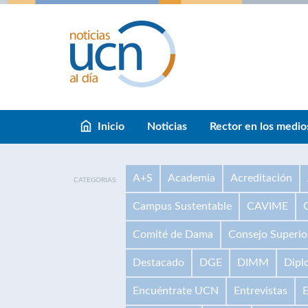
Inicio
Noticias
Rector en los medio
A+S
Academia
Acreditación
CATEGORIAS:
Campus Sustentable
CAVIME
Comité de Dama
Consejo Superio
Destacado
DGE
DIMM
Dipl
Encuéntrate UCN
Entrevistas
E