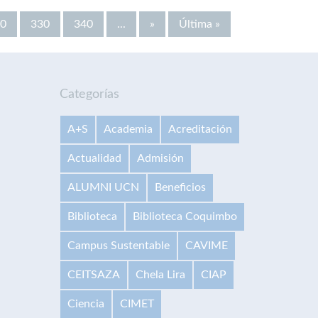
0
330
340
...
»
Última »
Categorías
A+S
Academia
Acreditación
Actualidad
Admisión
ALUMNI UCN
Beneficios
Biblioteca
Biblioteca Coquimbo
Campus Sustentable
CAVIME
CEITSAZA
Chela Lira
CIAP
Ciencia
CIMET