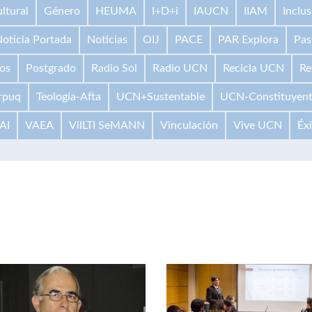
ltural
Género
HEUMA
I+D+i
IAUCN
IIAM
Inclus
oticia Portada
Noticias
OIJ
PACE
PAR Explora
Pas
os
Postgrado
Radio Sol
Radio UCN
Recicla UCN
Re
rpuq
Teología-Afta
UCN+Sustentable
UCN-Constituyen
AI
VAEA
VilLTI SeMANN
Vinculación
Vive UCN
Éx