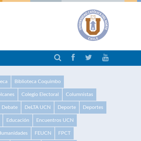
teca
Biblioteca Coquimbo
olcanes
Colegio Electoral
Columnistas
Debate
DeLTA UCN
Deporte
Deportes
Educación
Encuentros UCN
 Humanidades
FEUCN
FPCT