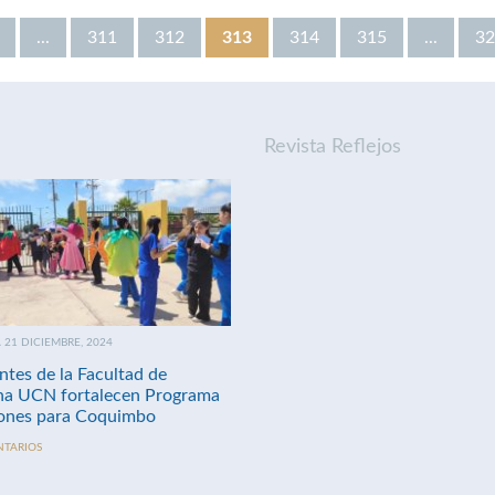
...
311
312
313
314
315
...
32
Revista Reflejos
21 DICIEMBRE, 2024
ntes de la Facultad de
na UCN fortalecen Programa
nes para Coquimbo
NTARIOS