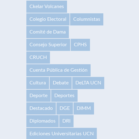
Ckelar Volcanes
Colegio Electoral
Columnistas
Comité de Dama
Consejo Superior
CPHS
CRUCH
Cuenta Pública de Gestión
Cultura
Debate
DeLTA UCN
Deporte
Deportes
Destacado
DGE
DIMM
Diplomados
DRI
Ediciones Universitarias UCN