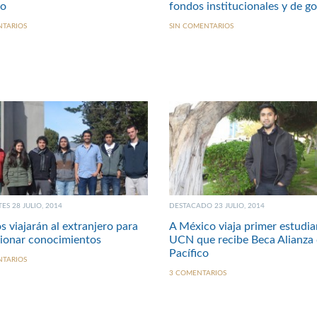
io
fondos institucionales y de g
NTARIOS
SIN COMENTARIOS
ES 28 JULIO, 2014
DESTACADO 23 JULIO, 2014
 viajarán al extranjero para
A México viaja primer estudia
ionar conocimientos
UCN que recibe Beca Alianza 
Pacífico
NTARIOS
3 COMENTARIOS