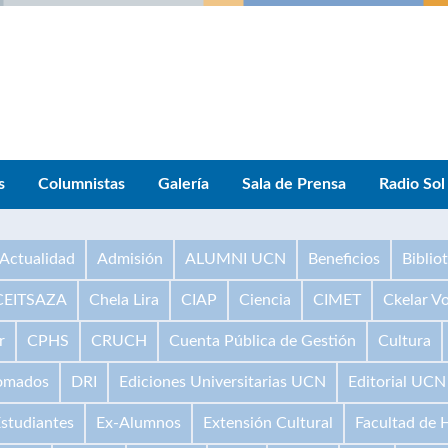
s
Columnistas
Galería
Sala de Prensa
Radio Sol
Actualidad
Admisión
ALUMNI UCN
Beneficios
Biblio
CEITSAZA
Chela Lira
CIAP
Ciencia
CIMET
Ckelar V
r
CPHS
CRUCH
Cuenta Pública de Gestión
Cultura
omados
DRI
Ediciones Universitarias UCN
Editorial UCN
studiantes
Ex-Alumnos
Extensión Cultural
Facultad de