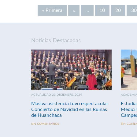
« Primera
«
...
10
20
30
Noticias Destacadas
ACTUALIDAD 21 DICIEMBRE, 2024
ACADEMIA 
Masiva asistencia tuvo espectacular
Estudia
Concierto de Navidad en las Ruinas
Medici
de Huanchaca
Campeo
SIN COMENTARIOS
SIN COME