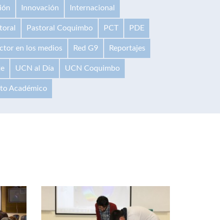
ión
Innovación
Internacional
toral
Pastoral Coquimbo
PCT
PDE
ctor en los medios
Red G9
Reportajes
te
UCN al Día
UCN Coquimbo
ito Académico