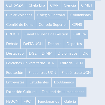
CEITSAZA
Chela Lira
CIAP
Ciencia
CIMET
Ckelar Volcanes
Colegio Electoral
Columnistas
Comité de Dama
Consejo Superior
CPHS
CRUCH
Cuenta Pública de Gestión
Cultura
Debate
DeLTA UCN
Deporte
Deportes
Destacado
DGE
DIMM
Diplomados
DRI
Ediciones Universitarias UCN
Editorial UCN
Educación
Encuentros UCN
Encuéntrate UCN
Entrevistas
Estudiantes
Ex-Alumnos
Extensión Cultural
Facultad de Humanidades
FEUCN
FPCT
Funcionarios
Galería