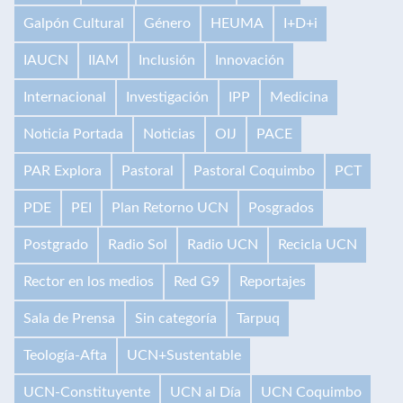
Galpón Cultural
Género
HEUMA
I+D+i
IAUCN
IIAM
Inclusión
Innovación
Internacional
Investigación
IPP
Medicina
Noticia Portada
Noticias
OIJ
PACE
PAR Explora
Pastoral
Pastoral Coquimbo
PCT
PDE
PEI
Plan Retorno UCN
Posgrados
Postgrado
Radio Sol
Radio UCN
Recicla UCN
Rector en los medios
Red G9
Reportajes
Sala de Prensa
Sin categoría
Tarpuq
Teología-Afta
UCN+Sustentable
UCN-Constituyente
UCN al Día
UCN Coquimbo