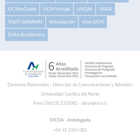
UCNteCuida
UCN Virtual
USQAI
VAEA
VilLTI SeMANN
Vinculación
Vive UCN
Éxito Académico
Derechos Reservados · Dirección de Comunicaciones y Admisión
Universidad Católica del Norte
Fono (56)(55) 2355081 · dicoa@ucn.cl
DICOA - Antofagasta
+56 55 2355 081