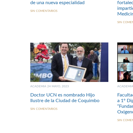
de una nueva especialidad
fortale
imparti
SIN COMENTARIOS
Medici
SIN COME
ACADEMIA 24 MAYO, 2023
ACADEMIA 
Doctor UCN es nombrado Hijo
Faculta
Ilustre de la Ciudad de Coquimbo
a 1° Di
“Funda
SIN COMENTARIOS
Oxigeno
SIN COME