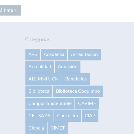
Última »
Categorías
A+S
Academia
Acreditación
Actualidad
Admisión
ALUMNI UCN
Beneficios
Biblioteca
Biblioteca Coquimbo
Campus Sustentable
CAVIME
CEITSAZA
Chela Lira
CIAP
Ciencia
CIMET