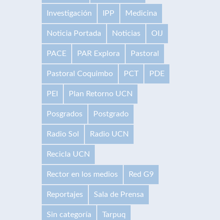
Investigación
IPP
Medicina
Noticia Portada
Noticias
OIJ
PACE
PAR Explora
Pastoral
Pastoral Coquimbo
PCT
PDE
PEI
Plan Retorno UCN
Posgrados
Postgrado
Radio Sol
Radio UCN
Recicla UCN
Rector en los medios
Red G9
Reportajes
Sala de Prensa
Sin categoría
Tarpuq