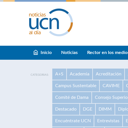
Inicio
Noticias
Rector en los medio
A+S
Academia
Acreditación
CATEGORIAS:
Campus Sustentable
CAVIME
Comité de Dama
Consejo Superio
Destacado
DGE
DIMM
Dipl
Encuéntrate UCN
Entrevistas
E