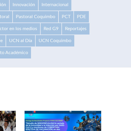
ión
Innovación
Internacional
toral
Pastoral Coquimbo
PCT
PDE
ctor en los medios
Red G9
Reportajes
te
UCN al Día
UCN Coquimbo
ito Académico