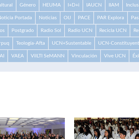
ltural
Género
HEUMA
I+D+i
IAUCN
IIAM
Inclus
oticia Portada
Noticias
OIJ
PACE
PAR Explora
Pas
os
Postgrado
Radio Sol
Radio UCN
Recicla UCN
Re
rpuq
Teología-Afta
UCN+Sustentable
UCN-Constituyen
AI
VAEA
VilLTI SeMANN
Vinculación
Vive UCN
Éx