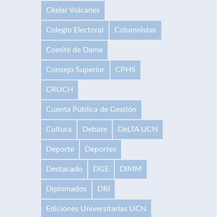
Ckelar Volcanes
Colegio Electoral
Columnistas
Comité de Dama
Consejo Superior
CPHS
CRUCH
Cuenta Pública de Gestión
Cultura
Debate
DeLTA UCN
Deporte
Deportes
Destacado
DGE
DIMM
Diplomados
DRI
Ediciones Universitarias UCN