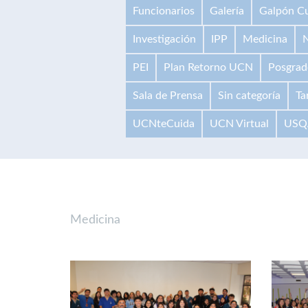
Funcionarios
Galería
Galpón Cu
Investigación
IPP
Medicina
N
PEI
Plan Retorno UCN
Posgrad
Sala de Prensa
Sin categoría
Ta
UCNteCuida
UCN Virtual
USQ
Medicina