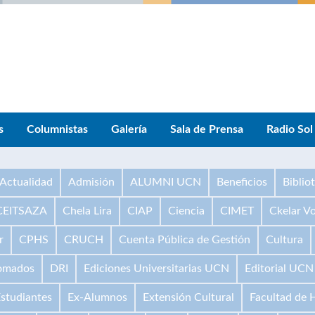
s
Columnistas
Galería
Sala de Prensa
Radio Sol
Actualidad
Admisión
ALUMNI UCN
Beneficios
Biblio
CEITSAZA
Chela Lira
CIAP
Ciencia
CIMET
Ckelar V
r
CPHS
CRUCH
Cuenta Pública de Gestión
Cultura
omados
DRI
Ediciones Universitarias UCN
Editorial UCN
studiantes
Ex-Alumnos
Extensión Cultural
Facultad de