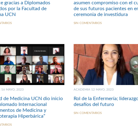
ce gracias a Diplomados
asumen compromiso con el c
dos por la Facultad de
de sus futuros pacientes en e
na UCN
ceremonia de investidura
NTARIOS
SIN COMENTARIOS
16 MAYO, 2023
ACADEMIA 12 MAYO, 2023
d de Medicina UCN dio inicio
Rol de la Enfermería; liderazg
plomado Internacional
desafíos del futuro
mentos de Medicina y
SIN COMENTARIOS
terapia Hiperbárica”
NTARIOS