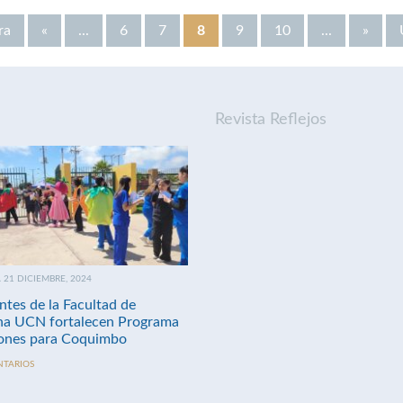
ra
«
...
6
7
8
9
10
...
»
Revista Reflejos
21 DICIEMBRE, 2024
ntes de la Facultad de
na UCN fortalecen Programa
nes para Coquimbo
NTARIOS