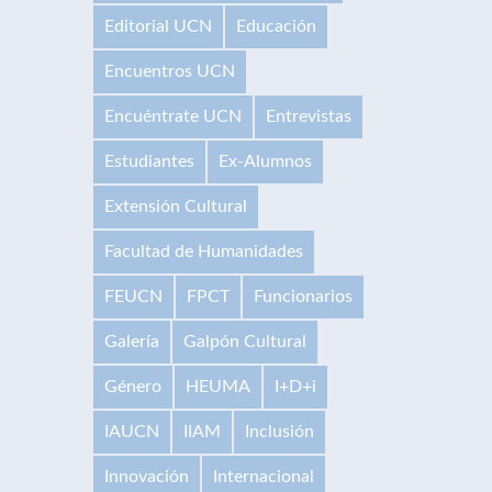
Editorial UCN
Educación
Encuentros UCN
Encuéntrate UCN
Entrevistas
Estudiantes
Ex-Alumnos
Extensión Cultural
Facultad de Humanidades
FEUCN
FPCT
Funcionarios
Galería
Galpón Cultural
Género
HEUMA
I+D+i
IAUCN
IIAM
Inclusión
Innovación
Internacional