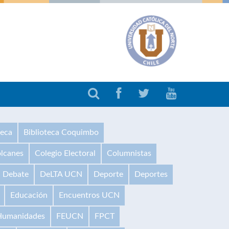
teca
Biblioteca Coquimbo
olcanes
Colegio Electoral
Columnistas
Debate
DeLTA UCN
Deporte
Deportes
Educación
Encuentros UCN
 Humanidades
FEUCN
FPCT