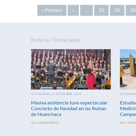
« Primera
«
...
10
20
30
Noticias Destacadas
ACTUALIDAD 21 DICIEMBRE, 2024
ACADEMIA 
Masiva asistencia tuvo espectacular
Estudia
Concierto de Navidad en las Ruinas
Medici
de Huanchaca
Campeo
SIN COMENTARIOS
SIN COME