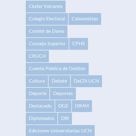
Ckelar Volcanes
Colegio Electoral
Columnistas
Comité de Dama
Consejo Superior
CPHS
CRUCH
Cuenta Pública de Gestión
Cultura
Debate
DeLTA UCN
Deporte
Deportes
Destacado
DGE
DIMM
Diplomados
DRI
Ediciones Universitarias UCN