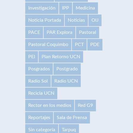
Investigación
IPP
Medicina
Noticia Portada
Noticias
OIJ
PACE
PAR Explora
Pastoral
Pastoral Coquimbo
PCT
PDE
PEI
Plan Retorno UCN
Posgrados
Postgrado
Radio Sol
Radio UCN
Recicla UCN
Rector en los medios
Red G9
Reportajes
Sala de Prensa
Sin categoría
Tarpuq