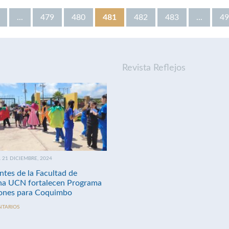
...
479
480
481
482
483
...
49
Revista Reflejos
21 DICIEMBRE, 2024
ntes de la Facultad de
na UCN fortalecen Programa
nes para Coquimbo
NTARIOS