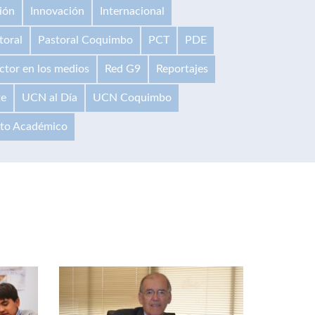
ión
Innovación
Internacional
toral
Pastoral Coquimbo
PCT
PDE
ctor en los medios
Red G9
Reportajes
te
UCN al Día
UCN Coquimbo
ito Académico