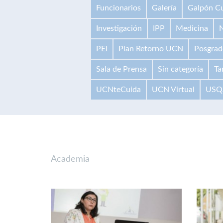
Funcionarios
Galería
Galpón Cu
Investigación
IPP
Medicina
N
PEI
Plan Retorno UCN
Posgrad
Sala de Prensa
Sin categoría
Ta
UCNteCuida
UCN Virtual
USQ
Academia