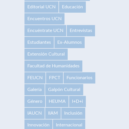
Editorial UCN
Educación
Encuentros UCN
Encuéntrate UCN
Entrevistas
Estudiantes
Ex-Alumnos
Extensión Cultural
Facultad de Humanidades
FEUCN
FPCT
Funcionarios
Galería
Galpón Cultural
Género
HEUMA
I+D+i
IAUCN
IIAM
Inclusión
Innovación
Internacional