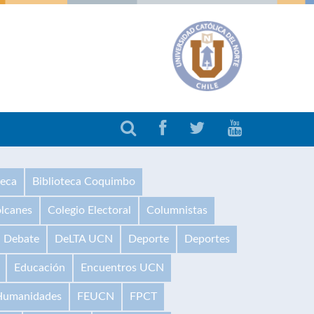
teca
Biblioteca Coquimbo
olcanes
Colegio Electoral
Columnistas
Debate
DeLTA UCN
Deporte
Deportes
Educación
Encuentros UCN
 Humanidades
FEUCN
FPCT