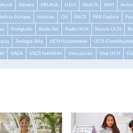
ltural
Género
HEUMA
I+D+i
IAUCN
IIAM
Inclus
oticia Portada
Noticias
OIJ
PACE
PAR Explora
Pas
os
Postgrado
Radio Sol
Radio UCN
Recicla UCN
Re
rpuq
Teología-Afta
UCN+Sustentable
UCN-Constituyen
AI
VAEA
VilLTI SeMANN
Vinculación
Vive UCN
Éx