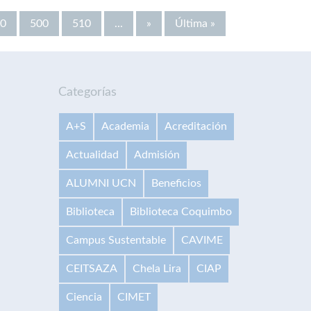
0
500
510
...
»
Última »
Categorías
A+S
Academia
Acreditación
Actualidad
Admisión
ALUMNI UCN
Beneficios
Biblioteca
Biblioteca Coquimbo
Campus Sustentable
CAVIME
CEITSAZA
Chela Lira
CIAP
Ciencia
CIMET