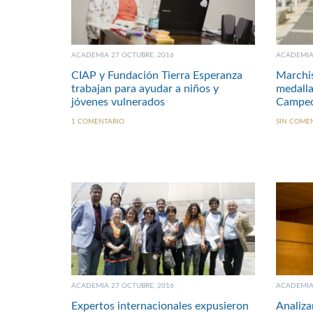
ACADEMIA 27 OCTUBRE, 2016
ACADEMIA 
CIAP y Fundación Tierra Esperanza
Marchis
trabajan para ayudar a niños y
medalla
jóvenes vulnerados
Campeo
1 COMENTARIO
SIN COME
ACADEMIA 27 OCTUBRE, 2016
ACADEMIA 
Expertos internacionales expusieron
Analiza