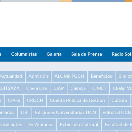
s
Columnistas
Galería
Sala de Prensa
Radio Sol
Actualidad
Admisión
ALUMNI UCN
Beneficios
Biblio
CEITSAZA
Chela Lira
CIAP
Ciencia
CIMET
Ckelar V
r
CPHS
CRUCH
Cuenta Pública de Gestión
Cultura
omados
DRI
Ediciones Universitarias UCN
Editorial UCN
studiantes
Ex-Alumnos
Extensión Cultural
Facultad de