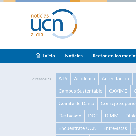
Inicio
Noticias
Rector en los medio
A+S
Academia
Acreditación
CATEGORIAS:
Campus Sustentable
CAVIME
Comité de Dama
Consejo Superio
Destacado
DGE
DIMM
Dipl
Encuéntrate UCN
Entrevistas
E