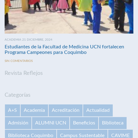
ACADEMIA 21 DICIEMBRE, 2024
Estudiantes de la Facultad de Medicina UCN fortalecen
Programa Campeones para Coquimbo
SIN COMENTARIOS
Revista Reflejos
Categorías
A+S
Academia
Acreditación
Actualidad
Admisión
ALUMNI UCN
Beneficios
Biblioteca
Biblioteca Coquimbo
Campus Sustentable
CAVIME