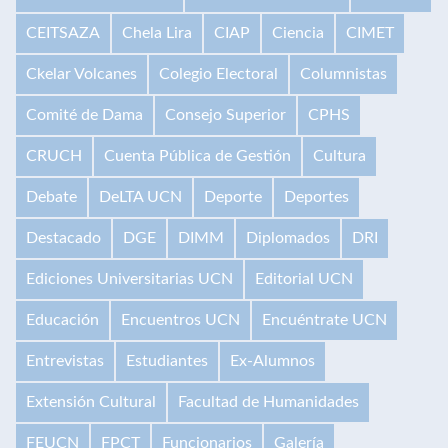
CEITSAZA
Chela Lira
CIAP
Ciencia
CIMET
Ckelar Volcanes
Colegio Electoral
Columnistas
Comité de Dama
Consejo Superior
CPHS
CRUCH
Cuenta Pública de Gestión
Cultura
Debate
DeLTA UCN
Deporte
Deportes
Destacado
DGE
DIMM
Diplomados
DRI
Ediciones Universitarias UCN
Editorial UCN
Educación
Encuentros UCN
Encuéntrate UCN
Entrevistas
Estudiantes
Ex-Alumnos
Extensión Cultural
Facultad de Humanidades
FEUCN
FPCT
Funcionarios
Galería