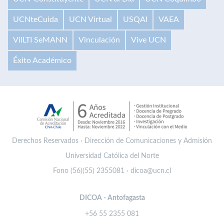
UCNteCuida
UCN Virtual
USQAI
VAEA
VilLTI SeMANN
Vinculación
Vive UCN
Éxito Académico
Derechos Reservados · Dirección de Comunicaciones y Admisión
Universidad Católica del Norte
Fono (56)(55) 2355081 · dicoa@ucn.cl
DICOA - Antofagasta
+56 55 2355 081