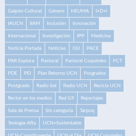
Galpón Cultural
Género
HEUMA
I+D+i
IAUCN
IIAM
Inclusión
Innovación
Internacional
Investigación
IPP
Medicina
Noticia Portada
Noticias
OIJ
PACE
PAR Explora
Pastoral
Pastoral Coquimbo
PCT
PDE
PEI
Plan Retorno UCN
Posgrados
Postgrado
Radio Sol
Radio UCN
Recicla UCN
Rector en los medios
Red G9
Reportajes
Sala de Prensa
Sin categoría
Tarpuq
Teología-Afta
UCN+Sustentable
UCN-Constituyente
UCN al Día
UCN Coquimbo