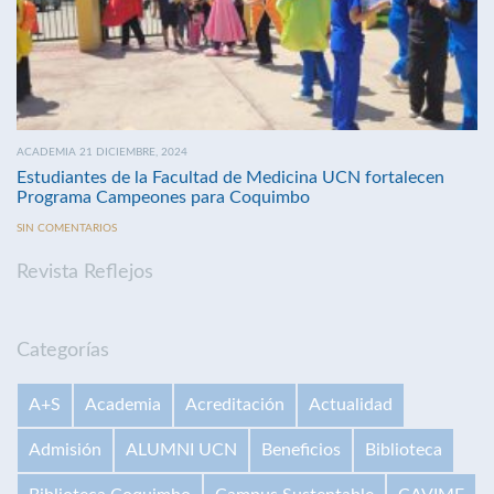
ACADEMIA 21 DICIEMBRE, 2024
Estudiantes de la Facultad de Medicina UCN fortalecen
Programa Campeones para Coquimbo
SIN COMENTARIOS
Revista Reflejos
Categorías
A+S
Academia
Acreditación
Actualidad
Admisión
ALUMNI UCN
Beneficios
Biblioteca