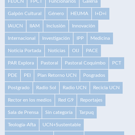
FEUCN
FPCT
Funcionarios
Galería
Galpón Cultural
Género
HEUMA
I+D+i
IAUCN
IIAM
Inclusión
Innovación
Internacional
Investigación
IPP
Medicina
Noticia Portada
Noticias
OIJ
PACE
PAR Explora
Pastoral
Pastoral Coquimbo
PCT
PDE
PEI
Plan Retorno UCN
Posgrados
Postgrado
Radio Sol
Radio UCN
Recicla UCN
Rector en los medios
Red G9
Reportajes
Sala de Prensa
Sin categoría
Tarpuq
Teología-Afta
UCN+Sustentable