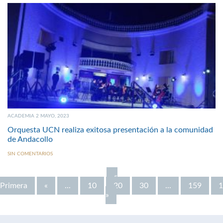
ACADEMIA 2 MAYO, 2023
Orquesta UCN realiza exitosa presentación a la comunidad
de Andacollo
SIN COMENTARIOS
«
Primera
«
...
10
20
30
...
159
1
»