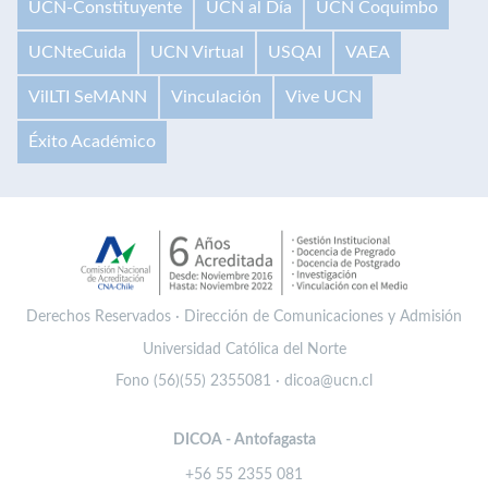
UCN-Constituyente
UCN al Día
UCN Coquimbo
UCNteCuida
UCN Virtual
USQAI
VAEA
VilLTI SeMANN
Vinculación
Vive UCN
Éxito Académico
Derechos Reservados · Dirección de Comunicaciones y Admisión
Universidad Católica del Norte
Fono (56)(55) 2355081 · dicoa@ucn.cl
DICOA - Antofagasta
+56 55 2355 081