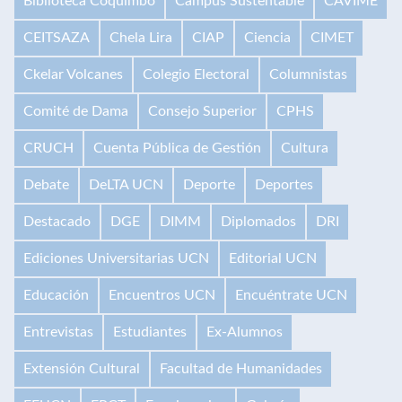
Biblioteca Coquimbo
Campus Sustentable
CAVIME
CEITSAZA
Chela Lira
CIAP
Ciencia
CIMET
Ckelar Volcanes
Colegio Electoral
Columnistas
Comité de Dama
Consejo Superior
CPHS
CRUCH
Cuenta Pública de Gestión
Cultura
Debate
DeLTA UCN
Deporte
Deportes
Destacado
DGE
DIMM
Diplomados
DRI
Ediciones Universitarias UCN
Editorial UCN
Educación
Encuentros UCN
Encuéntrate UCN
Entrevistas
Estudiantes
Ex-Alumnos
Extensión Cultural
Facultad de Humanidades