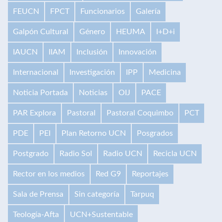
FEUCN
FPCT
Funcionarios
Galería
Galpón Cultural
Género
HEUMA
I+D+i
IAUCN
IIAM
Inclusión
Innovación
Internacional
Investigación
IPP
Medicina
Noticia Portada
Noticias
OIJ
PACE
PAR Explora
Pastoral
Pastoral Coquimbo
PCT
PDE
PEI
Plan Retorno UCN
Posgrados
Postgrado
Radio Sol
Radio UCN
Recicla UCN
Rector en los medios
Red G9
Reportajes
Sala de Prensa
Sin categoría
Tarpuq
Teología-Afta
UCN+Sustentable