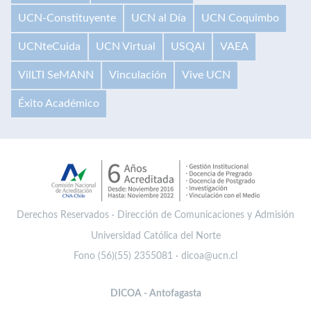
UCN-Constituyente
UCN al Día
UCN Coquimbo
UCNteCuida
UCN Virtual
USQAI
VAEA
VilLTI SeMANN
Vinculación
Vive UCN
Éxito Académico
Derechos Reservados · Dirección de Comunicaciones y Admisión
Universidad Católica del Norte
Fono (56)(55) 2355081 · dicoa@ucn.cl
DICOA - Antofagasta