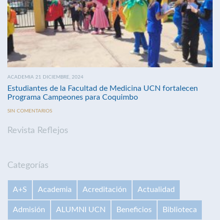
ACADEMIA 21 DICIEMBRE, 2024
Estudiantes de la Facultad de Medicina UCN fortalecen
Programa Campeones para Coquimbo
SIN COMENTARIOS
Revista Reflejos
Categorías
A+S
Academia
Acreditación
Actualidad
Admisión
ALUMNI UCN
Beneficios
Biblioteca