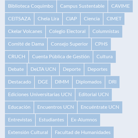
Biblioteca Coquimbo
Campus Sustentable
CAVIME
CEITSAZA
Chela Lira
CIAP
Ciencia
CIMET
Ckelar Volcanes
Colegio Electoral
Columnistas
Comité de Dama
Consejo Superior
CPHS
CRUCH
Cuenta Pública de Gestión
Cultura
Debate
DeLTA UCN
Deporte
Deportes
Destacado
DGE
DIMM
Diplomados
DRI
Ediciones Universitarias UCN
Editorial UCN
Educación
Encuentros UCN
Encuéntrate UCN
Entrevistas
Estudiantes
Ex-Alumnos
Extensión Cultural
Facultad de Humanidades