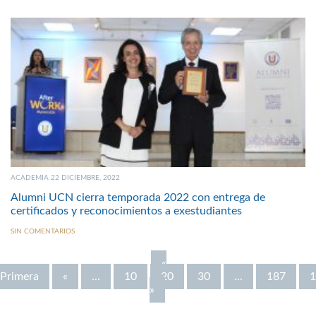
ACADEMIA 22 DICIEMBRE, 2022
Alumni UCN cierra temporada 2022 con entrega de
certificados y reconocimientos a exestudiantes
SIN COMENTARIOS
«
Primera
«
...
10
20
30
...
187
1
»