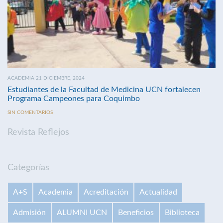
ACADEMIA 21 DICIEMBRE, 2024
Estudiantes de la Facultad de Medicina UCN fortalecen
Programa Campeones para Coquimbo
SIN COMENTARIOS
Revista Reflejos
Categorías
A+S
Academia
Acreditación
Actualidad
Admisión
ALUMNI UCN
Beneficios
Biblioteca