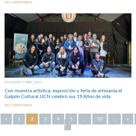
SIN COMENTARIOS
ACADEMIA 5 ABRIL, 2023
Con muestra artística, exposición y feria de artesanía el
Galpón Cultural UCN celebró sus 19 Años de vida
SIN COMENTARIOS
«
1
2
3
4
5
...
10
...
»
»