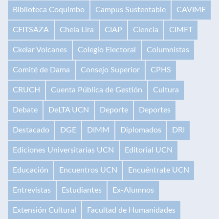
Biblioteca Coquimbo
Campus Sustentable
CAVIME
CEITSAZA
Chela Lira
CIAP
Ciencia
CIMET
Ckelar Volcanes
Colegio Electoral
Columnistas
Comité de Dama
Consejo Superior
CPHS
CRUCH
Cuenta Pública de Gestión
Cultura
Debate
DeLTA UCN
Deporte
Deportes
Destacado
DGE
DIMM
Diplomados
DRI
Ediciones Universitarias UCN
Editorial UCN
Educación
Encuentros UCN
Encuéntrate UCN
Entrevistas
Estudiantes
Ex-Alumnos
Extensión Cultural
Facultad de Humanidades