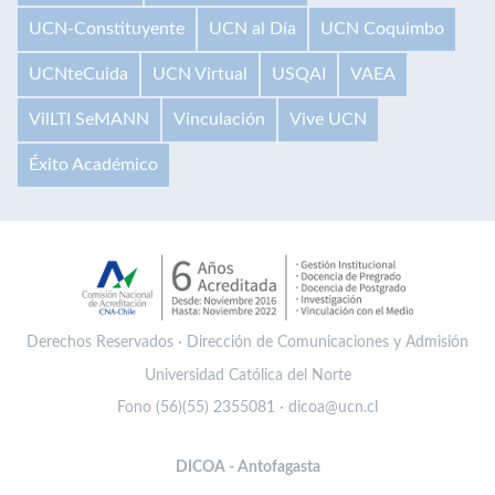
UCN-Constituyente
UCN al Día
UCN Coquimbo
UCNteCuida
UCN Virtual
USQAI
VAEA
VilLTI SeMANN
Vinculación
Vive UCN
Éxito Académico
Derechos Reservados · Dirección de Comunicaciones y Admisión
Universidad Católica del Norte
Fono (56)(55) 2355081 · dicoa@ucn.cl
DICOA - Antofagasta