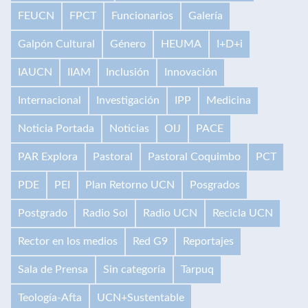
FEUCN
FPCT
Funcionarios
Galería
Galpón Cultural
Género
HEUMA
I+D+i
IAUCN
IIAM
Inclusión
Innovación
Internacional
Investigación
IPP
Medicina
Noticia Portada
Noticias
OIJ
PACE
PAR Explora
Pastoral
Pastoral Coquimbo
PCT
PDE
PEI
Plan Retorno UCN
Posgrados
Postgrado
Radio Sol
Radio UCN
Recicla UCN
Rector en los medios
Red G9
Reportajes
Sala de Prensa
Sin categoría
Tarpuq
Teología-Afta
UCN+Sustentable