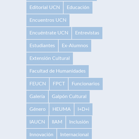
Editorial UCN
Educación
Encuentros UCN
Encuéntrate UCN
Entrevistas
Estudiantes
Ex-Alumnos
Extensión Cultural
Facultad de Humanidades
FEUCN
FPCT
Funcionarios
Galería
Galpón Cultural
Género
HEUMA
I+D+i
IAUCN
IIAM
Inclusión
Innovación
Internacional