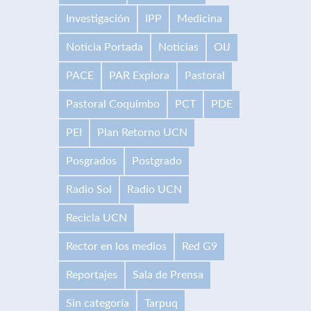
Investigación
IPP
Medicina
Noticia Portada
Noticias
OIJ
PACE
PAR Explora
Pastoral
Pastoral Coquimbo
PCT
PDE
PEI
Plan Retorno UCN
Posgrados
Postgrado
Radio Sol
Radio UCN
Recicla UCN
Rector en los medios
Red G9
Reportajes
Sala de Prensa
Sin categoría
Tarpuq