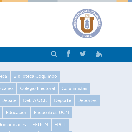
teca
Biblioteca Coquimbo
olcanes
Colegio Electoral
Columnistas
Debate
DeLTA UCN
Deporte
Deportes
Educación
Encuentros UCN
 Humanidades
FEUCN
FPCT