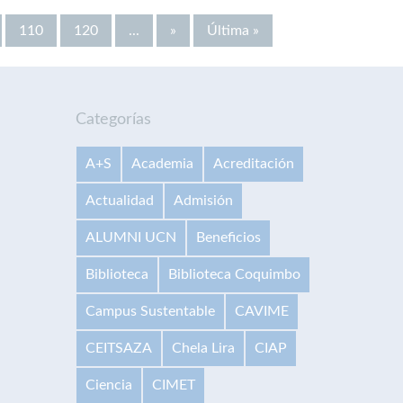
110
120
...
»
Última »
Categorías
A+S
Academia
Acreditación
Actualidad
Admisión
ALUMNI UCN
Beneficios
Biblioteca
Biblioteca Coquimbo
Campus Sustentable
CAVIME
CEITSAZA
Chela Lira
CIAP
Ciencia
CIMET