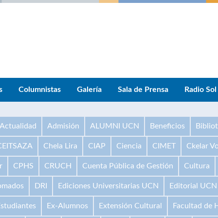
s
Columnistas
Galería
Sala de Prensa
Radio Sol
Actualidad
Admisión
ALUMNI UCN
Beneficios
Biblio
CEITSAZA
Chela Lira
CIAP
Ciencia
CIMET
Ckelar V
r
CPHS
CRUCH
Cuenta Pública de Gestión
Cultura
omados
DRI
Ediciones Universitarias UCN
Editorial UCN
studiantes
Ex-Alumnos
Extensión Cultural
Facultad de