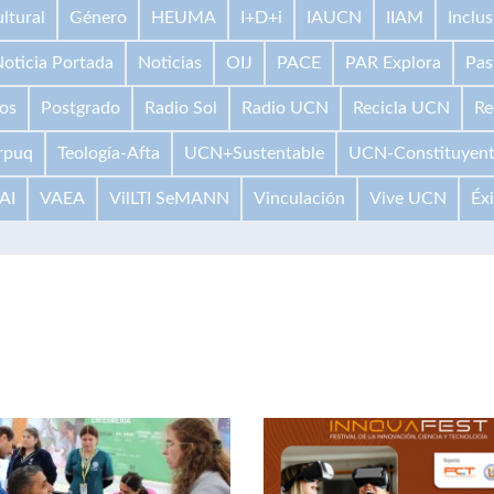
ltural
Género
HEUMA
I+D+i
IAUCN
IIAM
Inclus
oticia Portada
Noticias
OIJ
PACE
PAR Explora
Pas
os
Postgrado
Radio Sol
Radio UCN
Recicla UCN
Re
rpuq
Teología-Afta
UCN+Sustentable
UCN-Constituyen
AI
VAEA
VilLTI SeMANN
Vinculación
Vive UCN
Éx