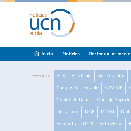
Inicio
Noticias
Rector en los medio
A+S
Academia
Acreditación
CATEGORIAS:
Campus Sustentable
CAVIME
Comité de Dama
Consejo Superio
Destacado
DGE
DIMM
Dipl
Encuéntrate UCN
Entrevistas
E