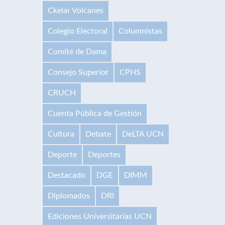
Ckelar Volcanes
Colegio Electoral
Columnistas
Comité de Dama
Consejo Superior
CPHS
CRUCH
Cuenta Pública de Gestión
Cultura
Debate
DeLTA UCN
Deporte
Deportes
Destacado
DGE
DIMM
Diplomados
DRI
Ediciones Universitarias UCN