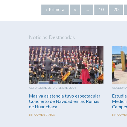
« Primera
«
...
10
20
Noticias Destacadas
ACTUALIDAD 21 DICIEMBRE, 2024
ACADEMIA 
Masiva asistencia tuvo espectacular
Estudia
Concierto de Navidad en las Ruinas
Medici
de Huanchaca
Campeo
SIN COMENTARIOS
SIN COME