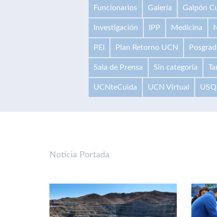
Funcionarios
Galería
Galpón Cu
Investigación
IPP
Medicina
N
PEI
Plan Retorno UCN
Posgrad
Sala de Prensa
Sin categoría
Ta
UCNteCuida
UCN Virtual
USQ
Noticia Portada