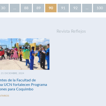
30
...
88
89
90
91
92
...
100
Revista Reflejos
21 DICIEMBRE, 2024
ntes de la Facultad de
na UCN fortalecen Programa
nes para Coquimbo
NTARIOS