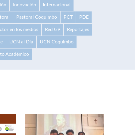
ión
Innovación
Internacional
toral
Pastoral Coquimbo
PCT
PDE
ctor en los medios
Red G9
Reportajes
te
UCN al Día
UCN Coquimbo
ito Académico