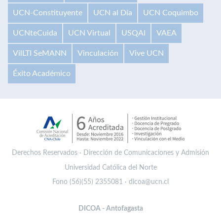
UCN-Constituyente
UCN al Día
UCN Coquimbo
UCNteCuida
UCN Virtual
USQAI
VAEA
VilLTI SeMANN
Vinculación
Vive UCN
Éxito Académico
Derechos Reservados · Dirección de Comunicaciones y Admisión
Universidad Católica del Norte
Fono (56)(55) 2355081 · dicoa@ucn.cl
DICOA - Antofagasta