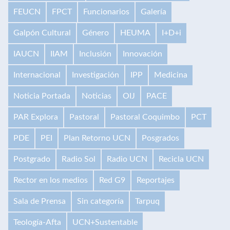
FEUCN
FPCT
Funcionarios
Galería
Galpón Cultural
Género
HEUMA
I+D+i
IAUCN
IIAM
Inclusión
Innovación
Internacional
Investigación
IPP
Medicina
Noticia Portada
Noticias
OIJ
PACE
PAR Explora
Pastoral
Pastoral Coquimbo
PCT
PDE
PEI
Plan Retorno UCN
Posgrados
Postgrado
Radio Sol
Radio UCN
Recicla UCN
Rector en los medios
Red G9
Reportajes
Sala de Prensa
Sin categoría
Tarpuq
Teología-Afta
UCN+Sustentable