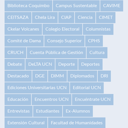
Biblioteca Coquimbo
Campus Sustentable
CAVIME
CEITSAZA
Chela Lira
CIAP
Ciencia
CIMET
Ckelar Volcanes
Colegio Electoral
Columnistas
Comité de Dama
Consejo Superior
CPHS
CRUCH
Cuenta Pública de Gestión
Cultura
Debate
DeLTA UCN
Deporte
Deportes
Destacado
DGE
DIMM
Diplomados
DRI
Ediciones Universitarias UCN
Editorial UCN
Educación
Encuentros UCN
Encuéntrate UCN
Entrevistas
Estudiantes
Ex-Alumnos
Extensión Cultural
Facultad de Humanidades