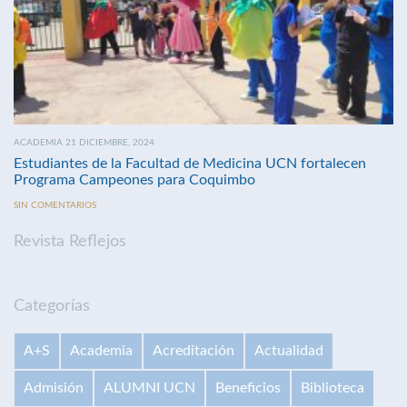
ACADEMIA 21 DICIEMBRE, 2024
Estudiantes de la Facultad de Medicina UCN fortalecen
Programa Campeones para Coquimbo
SIN COMENTARIOS
Revista Reflejos
Categorías
A+S
Academia
Acreditación
Actualidad
Admisión
ALUMNI UCN
Beneficios
Biblioteca